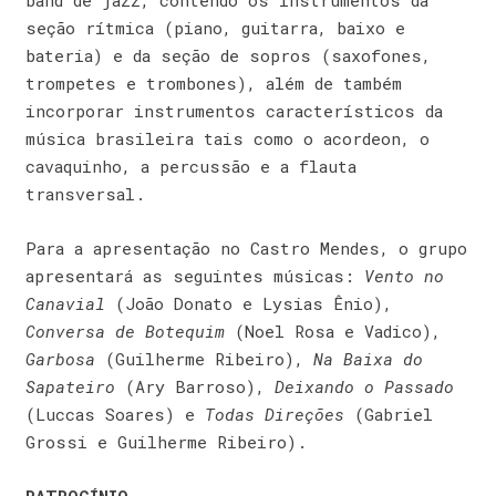
band de jazz, contendo os instrumentos da
seção rítmica (piano, guitarra, baixo e
bateria) e da seção de sopros (saxofones,
trompetes e trombones), além de também
incorporar instrumentos característicos da
música brasileira tais como o acordeon, o
cavaquinho, a percussão e a flauta
transversal.
Para a apresentação no Castro Mendes, o grupo
apresentará as seguintes músicas:
Vento no
Canavial
(João Donato e Lysias Ênio),
Conversa de Botequim
(Noel Rosa e Vadico),
Garbosa
(Guilherme Ribeiro),
Na Baixa do
Sapateiro
(Ary Barroso),
Deixando o Passado
(Luccas Soares) e
Todas Direções
(Gabriel
Grossi e Guilherme Ribeiro).