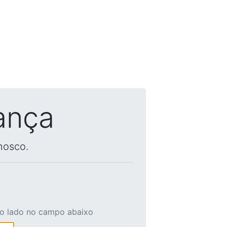
ança
nosco.
ao lado no campo abaixo