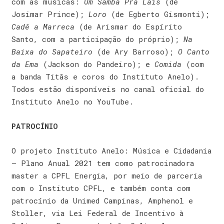
com as músicas:
Um Samba Pra Laís
(de
Josimar Prince);
Loro
(de Egberto Gismonti);
Cadê a Marreca
(de Arismar do Espírito
Santo, com a participação do próprio);
Na
Baixa do Sapateiro
(de Ary Barroso);
O Canto
da Ema
(Jackson do Pandeiro); e
Comida
(com
a banda Titãs e coros do Instituto Anelo).
Todos estão disponíveis no canal oficial do
Instituto Anelo no YouTube.
PATROCÍNIO
O projeto Instituto Anelo: Música e Cidadania
– Plano Anual 2021 tem como patrocinadora
master a CPFL Energia, por meio de parceria
com o Instituto CPFL, e também conta com
patrocínio da Unimed Campinas, Amphenol e
Stoller, via Lei Federal de Incentivo à