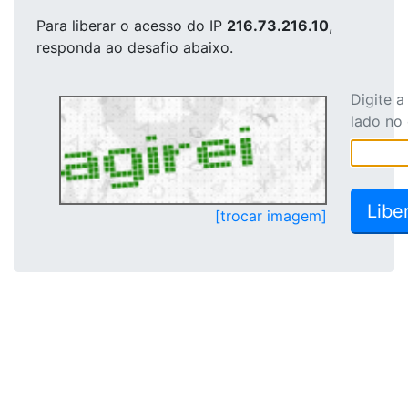
Para liberar o acesso
do IP
216.73.216.10
,
responda ao desafio abaixo.
Digite 
lado no
[trocar imagem]