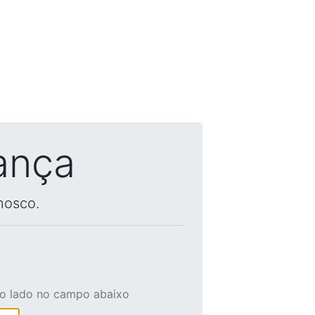
ança
nosco.
ao lado no campo abaixo