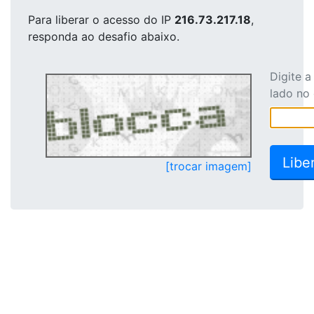
Para liberar o acesso
do IP
216.73.217.18
,
responda ao desafio abaixo.
Digite 
lado no
[trocar imagem]